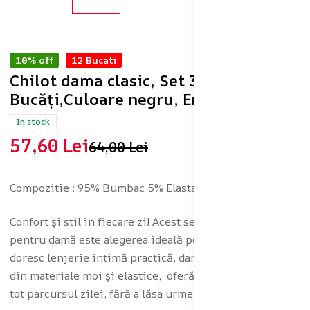
10% off
12 Bucati
Chilot dama clasic, Set 3
Bucăți,Culoare negru, Engros
In stock
57,60 Lei
64,00 Lei
Compozitie : 95% Bumbac 5% Elastan
Confort și stil în fiecare zi! Acest set de chilot clasic
pentru damă este alegerea ideală pentru femeile care își
doresc lenjerie intimă practică, dar feminină. Realizați
din materiale moi și elastice, oferă o purtare plăcută pe
tot parcursul zilei, fără a lăsa urme sau a incomoda.