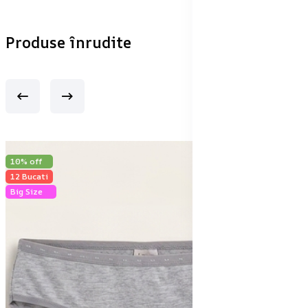
Produse înrudite
10% off
12 Bucati
Big Size