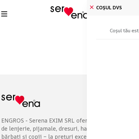
COȘUL DVS
Coșul tău est
ENGROS - Serena EXIM SRL oferă o gamă variată
de lenjerie, pijamale, dresuri, haine pentru femei,
bărbați și copii – la prețuri excelente pentru