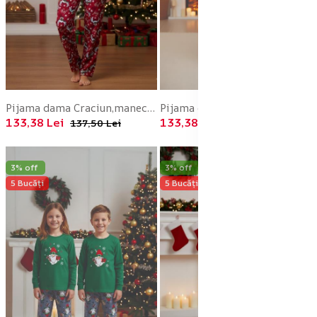
Pijama dama Craciun,maneca lunga si pantaloni lungi,imprimeu ren, En-gros
Pijama dama Craciun,maneca lunga si pantaloni lungi,imprimeu ren, En-gros
133,38 Lei
133,38 Lei
137,50 Lei
137,50 Lei
3% off
3% off
5 Bucăți
5 Bucăți