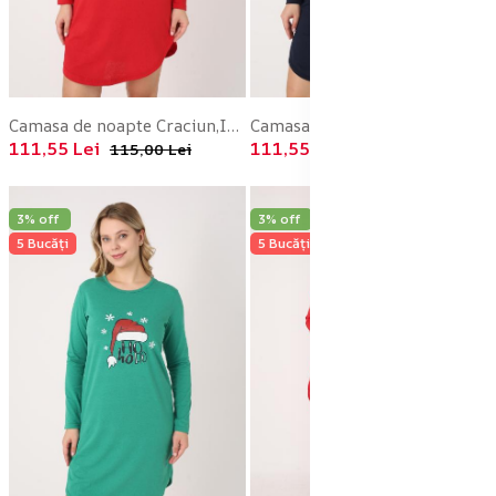
Camasa de noapte Craciun,Imprimeu Ren,En-gros
Camasa de noapte Craciun,Imprimeu HO HO, En-gros
111,55 Lei
111,55 Lei
115,00 Lei
115,00 Lei
3% off
3% off
5 Bucăți
5 Bucăți