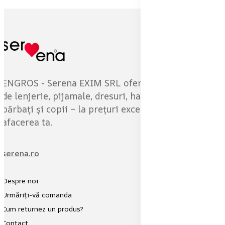
ENGROS - Serena EXIM SRL oferă o gamă variată
de lenjerie, pijamale, dresuri, haine pentru femei,
bărbați și copii – la prețuri excelente pentru
afacerea ta.
serena.ro
Despre noi
Urmăriți-vă comanda
Cum returnez un produs?
Contact