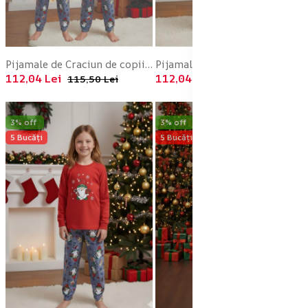
Pijamale de Craciun de copii,cu maneci si pantaloni lungi ,imprimeu pitic ,En-gros
Pijamale de Craciun de copii,cu maneci si pantaloni lungi ,imprimeu pitic,En-gros
112,04 Lei
112,04 Lei
115,50 Lei
115,50 Lei
3% off
3% off
5 Bucăți
5 Bucăți