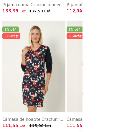
Pijama dama Craciun,maneca lunga si pantaloni lungi,imprimeu figurine festive, En-gros
Pijamale de Craciun de copii,cu maneci si pantaloni lungi ,imprimeu HO HO ,En-gros
133,38 Lei
112,04 Lei
137,50 Lei
115,50 Lei
3% off
3% off
5 Bucăți
5 Bucăți
Camasa de noapte Craciun,imprimeu reni,culoare bleumarin ,En-gros
Camasa de noapte Craciun,imprimeu reni,culoare rosu ,En-gros
111,55 Lei
111,55 Lei
115,00 Lei
115,00 Lei