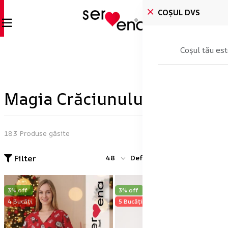
COȘUL DVS
Coșul tău est
Magia Crăciunului
183 Produse găsite
Filter
48
Default
3% off
3% off
4 Bucăți
5 Bucăți