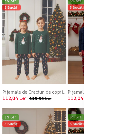
3% off
3% off
5 Bucăți
5 Bucăți
Pijamale de Craciun de copii,cu maneci si pantaloni lungi ,imprimeu pitic si fulg de zapada ,En-gros
Pijamale de Craciun de copii,cu maneci si pantaloni lungi ,imprimeu ren ,En-gros
112,04 Lei
112,04 Lei
115,50 Lei
115,50 Lei
3% off
3% off
5 Bucăți
5 Bucăți