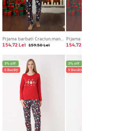
Pijama barbati Craciun,maneca lunga si pantaloni lungi,imprimeu figurine festive,En-gros
Pijama barbati Craciun,maneca lunga si pantaloni lungi,imprimeu figurine festive,En-gros
154,72 Lei
154,72 Lei
159,50 Lei
159,50 Lei
3% off
3% off
5 Bucăți
5 Bucăți