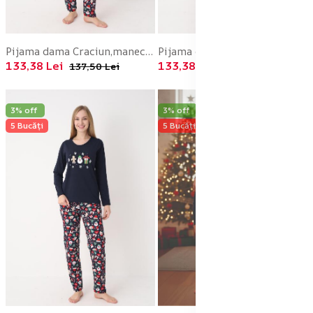
Pijama dama Craciun,maneca lunga si pantaloni lungi,imprimeu figurine festive, En-gros
Pijama dama Craciun,maneca lunga si pantaloni lungi,imprimeu figurine festive, En-gros
133,38 Lei
133,38 Lei
137,50 Lei
137,50 Lei
3% off
3% off
5 Bucăți
5 Bucăți