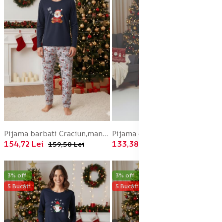
Pijama barbati Craciun,maneca lunga si pantaloni lungi,imprimeu ho ho,En-gros
Pijama dama Craciun,maneca lunga si pantaloni lungi,imprimeu pitic, En-gros
154,72 Lei
133,38 Lei
159,50 Lei
137,50 Lei
3% off
3% off
5 Bucăți
5 Bucăți