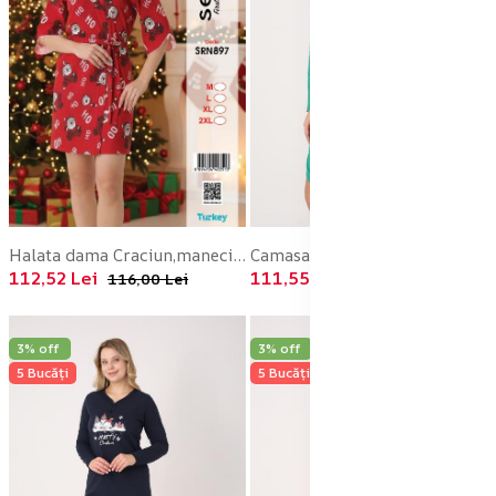
Halata dama Craciun,maneci 3/4 Imprimeu HO HO,En-gros
Camasa de noapte Craciun,Imprimeu Merry Christmas,En-gros
112,52 Lei
111,55 Lei
116,00 Lei
115,00 Lei
3% off
3% off
5 Bucăți
5 Bucăți