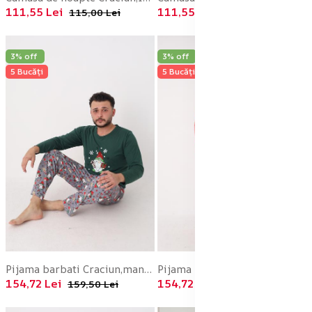
111,55 Lei
111,55 Lei
115,00 Lei
115,00 Lei
3% off
3% off
5 Bucăți
5 Bucăți
Pijama barbati Craciun,maneca lunga si pantaloni lungi,imprimeu pitic,En-gros
Pijama barbati Craciun,maneca lunga si pantaloni lungi,imprimeu pitic,En-gros
154,72 Lei
154,72 Lei
159,50 Lei
159,50 Lei