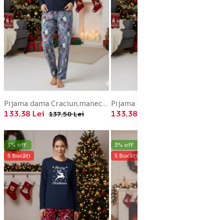
Pijama dama Craciun,maneca lunga si pantaloni lungi,imprimeu pitic, En-gros
Pijama dama Craciun,maneca lunga si pantaloni lungi,imprimeu pitic, En-gros
133,38 Lei
133,38 Lei
137,50 Lei
137,50 Lei
3% off
3% off
5 Bucăți
5 Bucăți