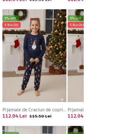
3% off
3% off
5 Bucăți
5 Bucăți
Pijamale de Craciun de copii,cu maneci si pantaloni lungi ,imprimeu pitic si fulgi de zapada ,En-gros
Pijamale de Craciun de copii,cu maneci si pantaloni lungi ,imprime pitic si fulgi de zapada,En-gros
112,04 Lei
112,04 Lei
115,50 Lei
115,50 Lei