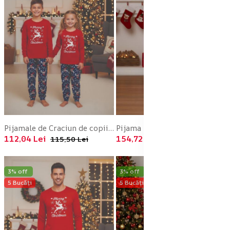
Pijamale de Craciun de copii,cu maneci si pantaloni lungi ,imprimeu ren ,En-gros
Pijama barbati Craciun,maneca lunga si pantaloni lungi,imprimeu reni,En-gros
112,04 Lei
154,72 Lei
115,50 Lei
159,50 Lei
3% off
3% off
5 Bucăți
5 Bucăți