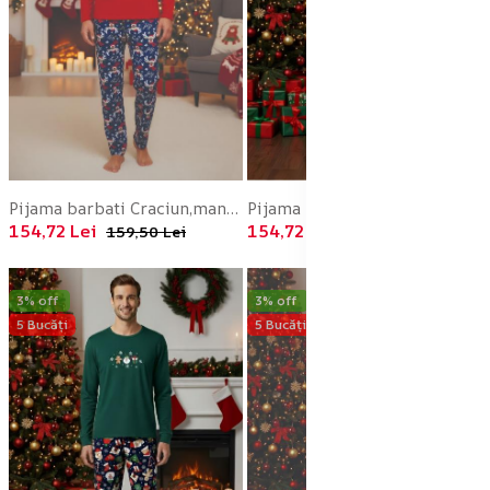
Pijama barbati Craciun,maneca lunga si pantaloni lungi,imprimeu reni,En-gros
Pijama barbati Craciun,maneca lunga si pantaloni lungi,imprimeu figurine festive,En-gros
154,72 Lei
154,72 Lei
159,50 Lei
159,50 Lei
3% off
3% off
5 Bucăți
5 Bucăți