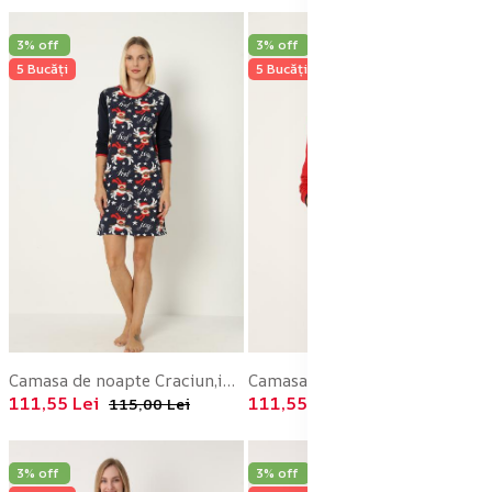
3% off
3% off
5 Bucăți
5 Bucăți
Camasa de noapte Craciun,imprimeu reni,culoare bleumarin ,En-gros
Camasa de noapte Craciun,imprimeu reni,culoare rosu ,En-gros
111,55 Lei
111,55 Lei
115,00 Lei
115,00 Lei
3% off
3% off