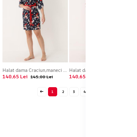
Halat dama Craciun,maneci 3/4,imprimeu reni ,culoare bleumarin ,En-gros
Halat dama Craciun,maneci 3/4,imprimeu reni ,culoare rosu ,En-gros
140,65 Lei
140,65 Lei
145,00 Lei
145,00 Lei
1
2
3
4