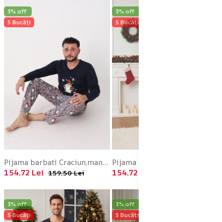
3% off
3% off
5 Bucăți
5 Bucăți
Pijama barbati Craciun,maneca lunga si pantaloni lungi,imprimeu pitic,En-gros
Pijama barbati Craciun,maneca lunga si pantaloni lungi,imprimeu ho ho,En-gros
154,72 Lei
154,72 Lei
159,50 Lei
159,50 Lei
3% off
3% off
5 Bucăți
5 Bucăți