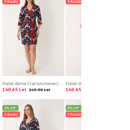
5 Bucăți
5 Bucăți
Halat dama Craciun,maneci 3/4,imprimeu reni ,culoare bleumarin ,En-gros
Halat dama Craciun,maneci 3/4,imprimeu reni ,culoare rosu ,En-gros
140,65 Lei
140,65 Lei
145,00 Lei
145,00 Lei
3% off
3% off
5 Bucăți
5 Bucăți