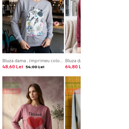
Bluza dama , imprimeu colorat,culoare gri,En-gros
Bluza dama , imprimeu pisica,culoare visiniu,En-gros
48,60 Lei
64,80 Lei
54,00 Lei
72,00 Lei
10% off
10% off
3 Bucăți
3 Bucăți