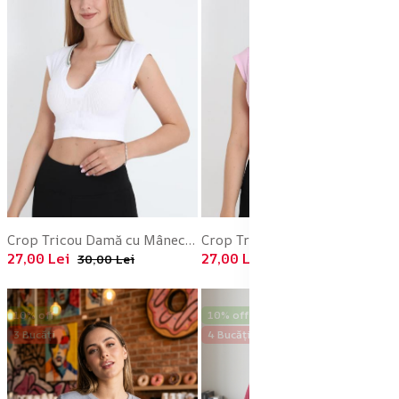
Crop Tricou Damă cu Mânecă Scurtă ,Culoarea Alb,Engros
Crop Tricou Damă cu Mânecă Scurtă ,Culoare Roz,Engros
27,00 Lei
27,00 Lei
30,00 Lei
30,00 Lei
10% off
10% off
3 Bucăți
4 Bucăți