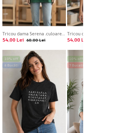
Tricou dama Serena .culoarea verde,Engros
Tricou dama Serena .culoarea Bordo ,Engros
54,00 Lei
54,00 Lei
60,00 Lei
60,00 Lei
10% off
10% off
6 Bucăți
7 Bucati