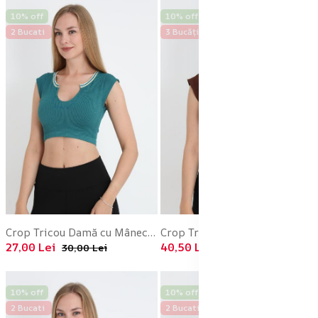
10% off
10% off
2 Bucati
3 Bucăți
Crop Tricou Damă cu Mânecă Scurtă ,Culoarea Verde, Engros
Crop Tricou Damă cu Mânecă Scurtă ,Culoarea Maro,Engros
27,00 Lei
40,50 Lei
30,00 Lei
45,00 Lei
10% off
10% off
2 Bucati
2 Bucati