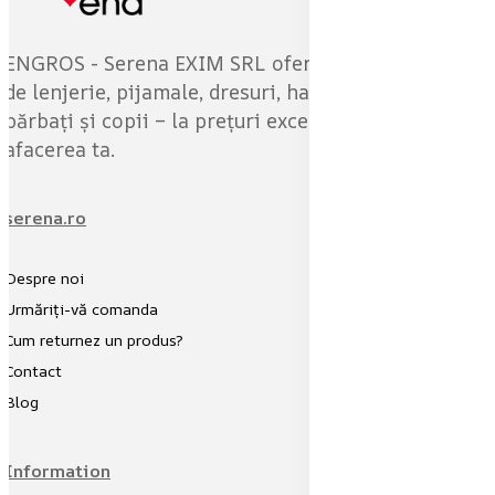
ENGROS - Serena EXIM SRL oferă o gamă variată
de lenjerie, pijamale, dresuri, haine pentru femei,
bărbați și copii – la prețuri excelente pentru
afacerea ta.
serena.ro
Despre noi
Urmăriți-vă comanda
Cum returnez un produs?
Contact
Blog
Information