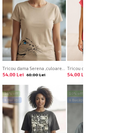
Tricou dama Serena ,culoarea Crem,Engros
Tricou dama Serena ,culoarea Roz,Engros
54,00 Lei
54,00 Lei
60,00 Lei
60,00 Lei
10% off
10% off
6 Bucăți
6 Bucăți