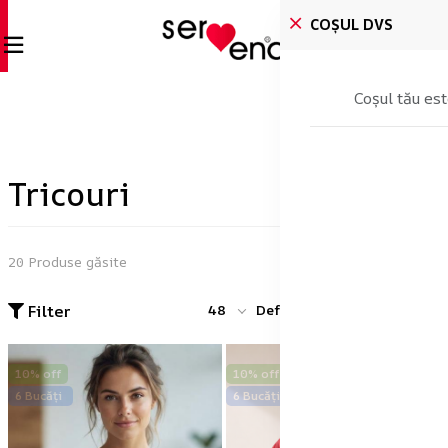
COȘUL DVS
Coșul tău est
Tricouri
20 Produse găsite
Filter
48
Default
10% off
10% off
6 Bucăți
6 Bucăți