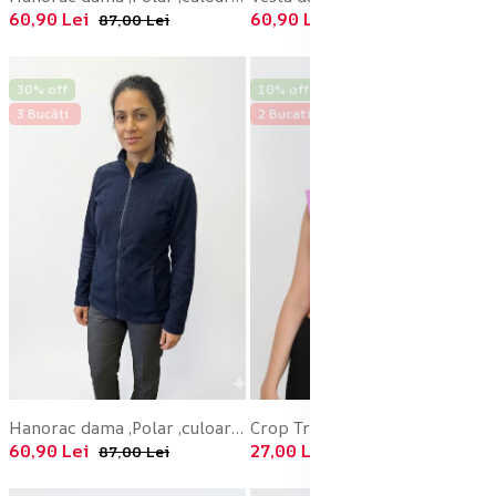
60,90 Lei
60,90 Lei
87,00 Lei
87,00 Lei
30% off
10% off
3 Bucăți
2 Bucati
Hanorac dama ,Polar ,culoare bleumarin , Engros
Crop Tricou Damă cu Mânecă Scurtă ,Culoare Mov, Engros
60,90 Lei
27,00 Lei
87,00 Lei
30,00 Lei