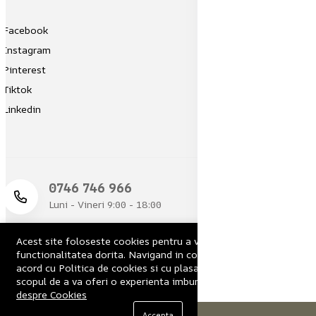
Facebook
Instagram
Pinterest
Tiktok
Linkedin
‪0746 746 966‬
Luni - Vineri 9:00 - 18:00
Acest site foloseste cookies pentru a va oferi
functionalitatea dorita. Navigand in continuare, sunteti de
acord cu Politica de cookies si cu plasarea de cookies, cu
scopul de a va oferi o experienta imbunatatita.
Informații
despre Cookies
Copyright 2025 © Serena.ro All rights reserved. Powered by
IXIR.RO.
Accepta