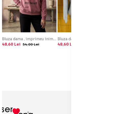
Bluza dama , imprimeu inima rosie,culoare roz inchis ,En-gros
Bluza dama , imprimeu inima rosie. culoare gri .En-gros
48,60 Lei
48,60 Lei
54,00 Lei
54,00 Lei