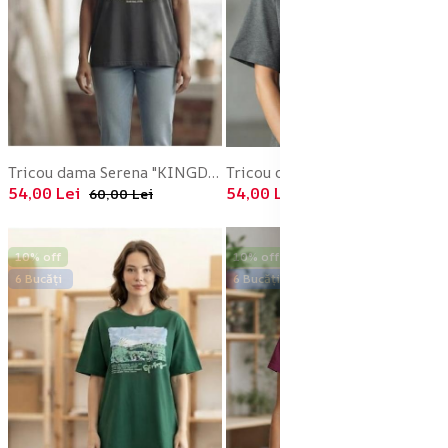
Tricou dama Serena "KINGDOM" ,culoarea gri inchis,Engros
Tricou dama Serena .culoarea gri inchis,Engros
54,00 Lei
54,00 Lei
60,00 Lei
60,00 Lei
10% off
10% off
6 Bucăți
6 Bucăți