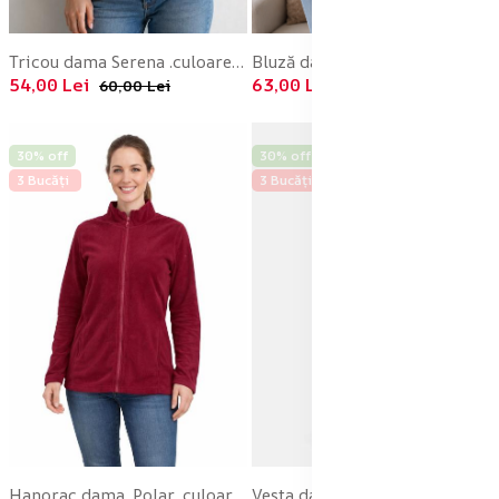
Tricou dama Serena .culoarea gri inchis ,Engros
Bluză damă Serena cu imprimeu fluturi,culoare Verde ,Engros
54,00 Lei
63,00 Lei
60,00 Lei
70,00 Lei
30% off
30% off
3 Bucăți
3 Bucăți
Hanorac dama ,Polar ,culoare visiniu , Engros
Vesta dama ,Polar, culoare gri ,Engros