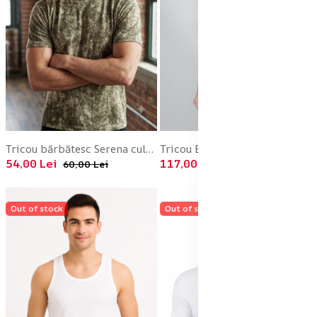
Tricou bărbătesc Serena culoare verde olive, Engros
Tricou Bărbat Alb Basic la Baza Gâtului – En-gros
54,00 Lei
117,00 Lei
60,00 Lei
130,00 Lei
Out of stock
Out of stock