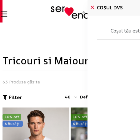
COȘUL DVS
Coșul tău est
Tricouri si Maiouri
63 Produse găsite
Filter
48
Default
10% off
10% off
6 Bucăți
6 Bucăți