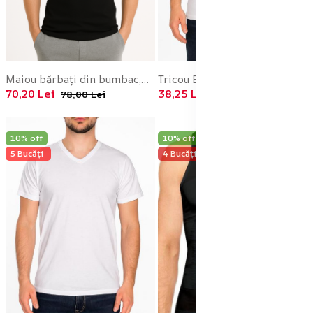
Maiou bărbați din bumbac,Negru, Engros
Tricou Barbati Basic ,Culoare Alb,Engros
70,20 Lei
38,25 Lei
78,00 Lei
42,50 Lei
10% off
10% off
5 Bucăți
4 Bucăți