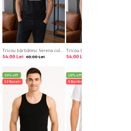
Tricou bărbătesc Serena culoare Negru , Engros
Tricou bărbătesc Serena cu imprimeu Brooklyn,culoare albastru , Engros
54,00 Lei
54,00 Lei
60,00 Lei
60,00 Lei
10% off
10% off
12 Bucati
5 Bucăți