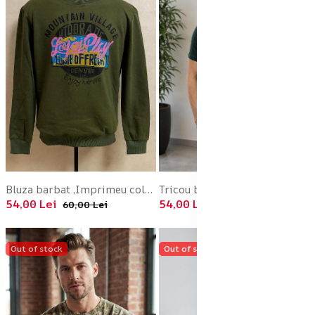
Bluza barbat ,Imprimeu colorat ,culoare verde, En-gros
Tricou bărbătesc Serena, culoare verde închis, Engros
54,00 Lei
54,00 Lei
60,00 Lei
60,00 Lei
Out of stock
Out of stock