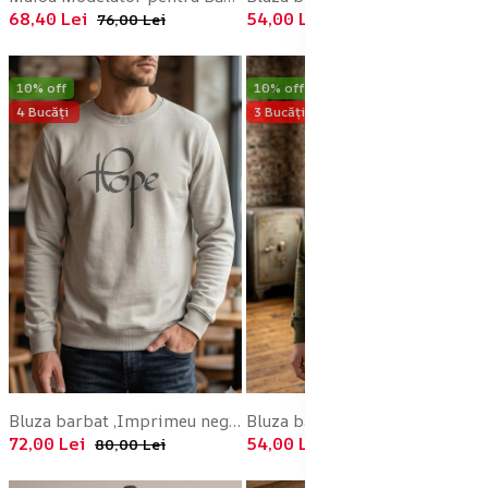
68,40 Lei
54,00 Lei
76,00 Lei
60,00 Lei
10% off
10% off
4 Bucăți
3 Bucăți
Bluza barbat ,Imprimeu negru,culoare gri , En-gros
Bluza barbat ,Imprimeu alb,culoare verde inchis , En-gros
72,00 Lei
54,00 Lei
80,00 Lei
60,00 Lei