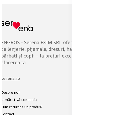
ENGROS - Serena EXIM SRL oferă o gamă variată
de lenjerie, pijamale, dresuri, haine pentru femei,
bărbați și copii – la prețuri excelente pentru
afacerea ta.
serena.ro
Despre noi
Urmăriți-vă comanda
Cum returnez un produs?
Contact