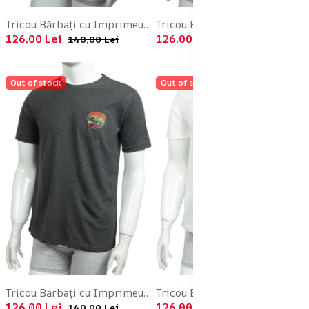
Tricou Bărbați cu Imprimeu BLACK , Culoare Alb,Engros
Tricou Bărbați cu Imprimeu WHEEL ANGEL , Culoare Alb,Engros
126,00 Lei
126,00 Lei
140,00 Lei
140,00 Lei
Out of stock
Out of stock
Tricou Bărbați cu Imprimeu LOWRIDER, Culoare Negru,Engros
Tricou Bărbați cu Imprimeu ,PEACE, Culoare Alb,Engros
126,00 Lei
126,00 Lei
140,00 Lei
140,00 Lei