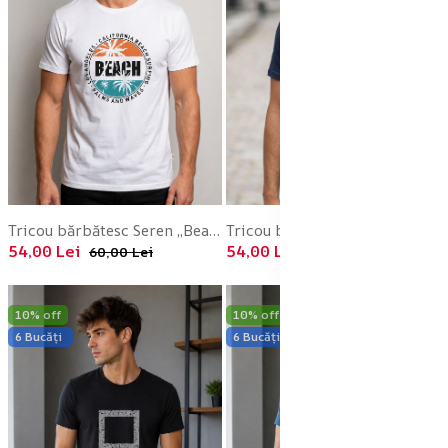
Tricou bărbătesc Seren „Beach", culoare Alb, Engros
Tricou bărbătesc Seren Run Faster”. culoare Bleumarin, Engros
54,00 Lei
54,00 Lei
60,00 Lei
60,00 Lei
10% off
10% off
6 Bucăți
6 Bucăți