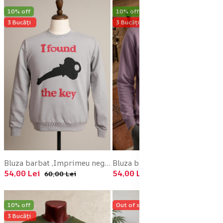
10% off
10% off
3 Bucăți
3 Bucăți
Bluza barbat ,Imprimeu negru ,culoare gri, En-gros
Bluza barbat ,Imprimeu negru ,culoare mov inchis, En-gros
54,00 Lei
54,00 Lei
60,00 Lei
60,00 Lei
10% off
Out of stock
3 Bucăți