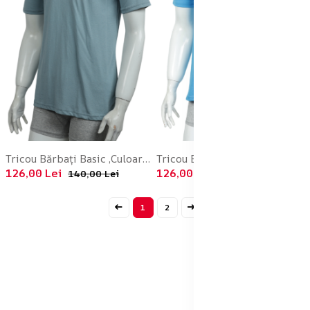
Tricou Bărbați Basic ,Culoare Albastru Pastelat,Engros
Tricou Barbati Basic ,Culoare Turcoaz,Engros
126,00 Lei
126,00 Lei
140,00 Lei
140,00 Lei
1
2