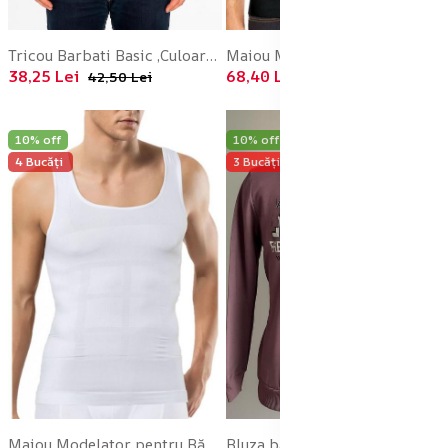
Tricou Barbati Basic ,Culoare Alb,Engros
Maiou Modelator pentru Bărbați Slim, Material Respirabil Culoare Negru,Engros
38,25 Lei
68,40 Lei
42,50 Lei
76,00 Lei
10% off
10% off
4 Bucăți
3 Bucăți
Maiou Modelator pentru Bărbați Slim, Material Respirabil, Culoare Alb,Engros
Bluza barbat ,Imprimeu colorat ,culoare mov, En-gros